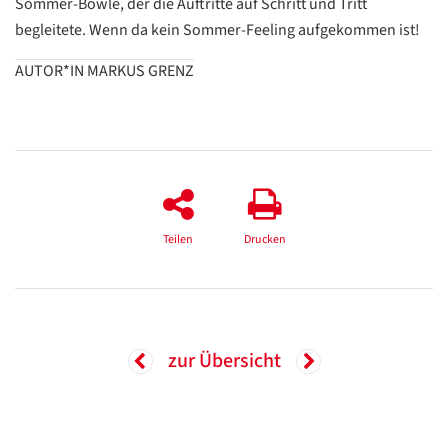
Sommer-Bowle, der die Auftritte auf Schritt und Tritt
begleitete. Wenn da kein Sommer-Feeling aufgekommen ist!
Google
AUTOR*IN MARKUS GRENZ
Datenschutzerklärung
Übersetzen
/
Translate
ZURÜCK
ZURÜCK
Teilen
Drucken
zur Übersicht