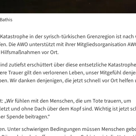
 Bathis
astrophe in der syrisch-türkischen Grenzregion ist nach 
fen. Die AWO unterstützt mit ihrer Mitgliedsorganisation A
t Hilfsmaßnahmen vor Ort.
ind zutiefst erschüttert über diese entsetzliche Katastroph
Datenschutzerklärung
Datenschutzerklärung
ere Trauer gilt den verlorenen Leben, unser Mitgefühl denje
n. Wir danken denjenigen, die jetzt schnell vor Ort helfen
Google Datenschutzerklärung
: „Wir fühlen mit den Menschen, die um Tote trauern, um
Übersetzen
tzt und ohne Dach über dem Kopf sind. Wichtig ist jetzt sc
/
ner Spende beitragen.“
Translate
ZURÜCK
ZURÜCK
gen. Unter schwierigen Bedingungen müssen Menschen geb