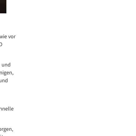
wie vor
WO
e und
nigen,
 und
hnelle
orgen,