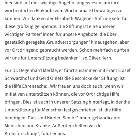
hier sind auf dies wichtige Angebot angewiesen, um ihre
wöchentlichen Einkäufe vom Wochenmarkt bewältigen zu
können. Wir danken der Elisabeth-Wagener-Stiftung sehr für
diese großzügige Spende. Die Stiftung ist eine unserer
Datenschutzerklärung
Datenschutzerklärung
wichtigen Partner*innen für unsere Angebote, die über
gesetzlich geregelte ,Grundversorgungen‘ hinausgehen, aber
vor Ort dringend gebraucht werden. Schon mehrfach durften
Google
wir uns für Unterstützung bedanken“, so Oliver Kern.
Datenschutzerklärung
Für Dr. Degenhard Merkle, er führt zusammen mit Franz-Josef
Übersetzen
Schwarzhof und Gerd Ohletz die Geschicke der Stiftung, ist
/
die Hilfe Ehrensache: „Wir freuen uns doch auch, wenn wir
Translate
ZURÜCK
ZURÜCK
Initiativen unterstützen können, die vor Ort richtige Hilfe
bringen. Dies ist auch in unserer Satzung hinterlegt, in der die
Unterstützung für Menschen festgeschrieben ist, die Hilfe
benötigen. Dies sind Kinder, Senior*innen, gehandicapte
Menschen und Kranke. Außerdem helfen wir der
Krebsforschung“, führt er aus.