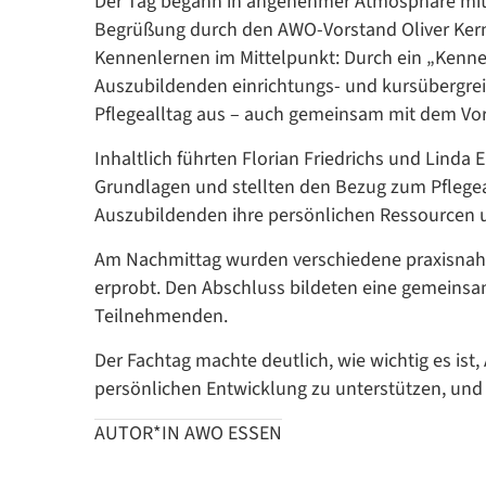
Der Tag begann in angenehmer Atmosphäre mi
Begrüßung durch den AWO-Vorstand Oliver Kern
Kennenlernen im Mittelpunkt: Durch ein „Kenn
Auszubildenden einrichtungs- und kursübergrei
Pflegealltag aus – auch gemeinsam mit dem Vo
Inhaltlich führten Florian Friedrichs und Linda 
Grundlagen und stellten den Bezug zum Pflegeal
Auszubildenden ihre persönlichen Ressourcen 
Am Nachmittag wurden verschiedene praxisnahe
erprobt. Den Abschluss bildeten eine gemeinsam
Teilnehmenden.
Der Fachtag machte deutlich, wie wichtig es ist,
persönlichen Entwicklung zu unterstützen, und 
AUTOR*IN AWO ESSEN