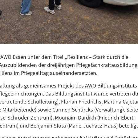
AWO Essen unter dem Titel „Resilienz – Stark durch die
 Auszubildenden der dreijährigen Pflegefachkraftausbildung,
ilienz im Pflegealltag auseinandersetzten.
taltung als gemeinsames Projekt des AWO Bildungsinstituts
legeeinrichtungen. Das Bildungsinstitut wurde vertreten d
lvertretende Schulleitung), Florian Friedrichs, Martina Cajet
Datenschutzerklärung
Datenschutzerklärung
e Mitarbeitende) sowie Carmen Schürcks (Verwaltung). Seit
ise-Schröder-Zentrum), Mounaim Dardikh (Friedrich-Ebert-
ntrum) und Benjamin Slota (Marie-Juchacz-Haus) beteiligt
Google Datenschutzerklärung