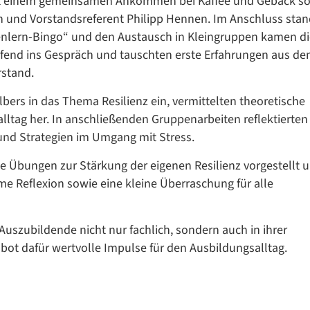
t einem gemeinsamen Ankommen bei Kaffee und Gebäck so
Übersetzen
 und Vorstandsreferent Philipp Hennen. Im Anschluss stan
/
enlern-Bingo“ und den Austausch in Kleingruppen kamen di
Translate
fend ins Gespräch und tauschten erste Erfahrungen aus d
ZURÜCK
ZURÜCK
rstand.
Elbers in das Thema Resilienz ein, vermittelten theoretische
ltag her. In anschließenden Gruppenarbeiten reflektierten
und Strategien im Umgang mit Stress.
 Übungen zur Stärkung der eigenen Resilienz vorgestellt 
e Reflexion sowie eine kleine Überraschung für alle
 Auszubildende nicht nur fachlich, sondern auch in ihrer
bot dafür wertvolle Impulse für den Ausbildungsalltag.