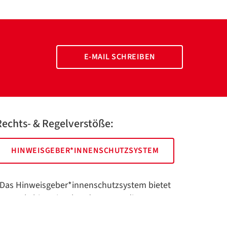
E-MAIL SCHREIBEN
Rechts- & Regelverstöße:
HINWEISGEBER*INNENSCHUTZSYSTEM
Das Hinweisgeber*innenschutzsystem bietet
hnen als hinweisgebende Person die
öglichkeit, anonym und sicher Hinweise
nzuzeigen.