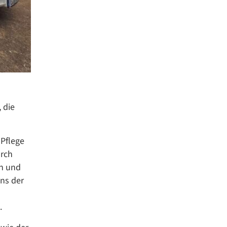
 die
 Pflege
urch
an und
ens der
.