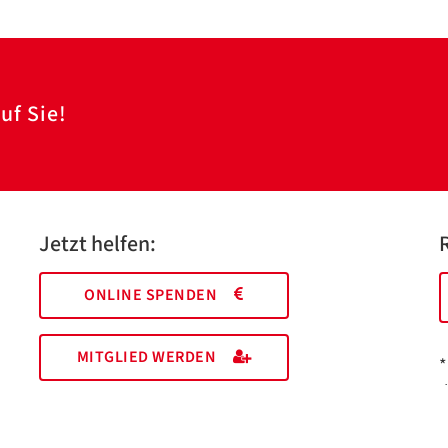
uf Sie!
Jetzt helfen:
ONLINE SPENDEN
MITGLIED WERDEN
*
I
M
EHRENAMT FINDEN
a