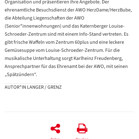
Organisation und präsentieren ihre Angebote. Der
ehrenamtliche Besuchsdienst der AWO HerzDame/HerzBube,
die Abteilung Liegenschaften der AWO
(Senior*innenwohnungen) und das Katernberger Louise-
Datenschutzerklärung
Datenschutzerklärung
Schroeder-Zentrum sind mit einem Info-Stand vertreten. Es
gibt frische Waffeln vom Zentrum 60plus und eine leckere
Google
Gemüsesuppe vom Louise-Schroeder-Zentrum. Für die
Datenschutzerklärung
musikalische Unterhaltung sorgt Karlheinz Freudenberg,
Ansprechpartner für das Ehrenamt bei der AWO, mit seinen
Übersetzen
„Spätzündern“.
/
Translate
AUTOR*IN LANGER / GRENZ
ZURÜCK
ZURÜCK