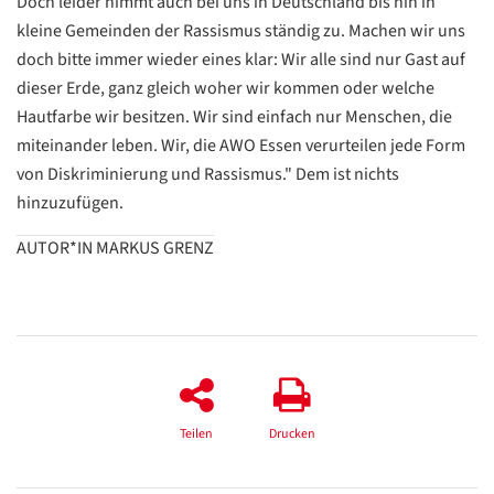
Doch leider nimmt auch bei uns in Deutschland bis hin in
Translate
kleine Gemeinden der Rassismus ständig zu. Machen wir uns
ZURÜCK
ZURÜCK
doch bitte immer wieder eines klar: Wir alle sind nur Gast auf
dieser Erde, ganz gleich woher wir kommen oder welche
Hautfarbe wir besitzen. Wir sind einfach nur Menschen, die
miteinander leben. Wir, die AWO Essen verurteilen jede Form
von Diskriminierung und Rassismus." Dem ist nichts
hinzuzufügen.
AUTOR*IN MARKUS GRENZ
Teilen
Drucken