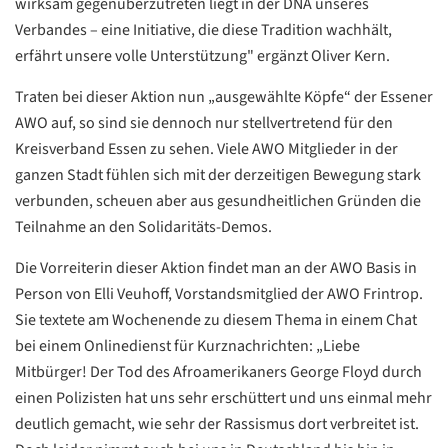
wirksam gegenüberzutreten liegt in der DNA unseres
Verbandes – eine Initiative, die diese Tradition wachhält,
erfährt unsere volle Unterstützung" ergänzt Oliver Kern.
Traten bei dieser Aktion nun „ausgewählte Köpfe“ der Essener
AWO auf, so sind sie dennoch nur stellvertretend für den
Kreisverband Essen zu sehen. Viele AWO Mitglieder in der
ganzen Stadt fühlen sich mit der derzeitigen Bewegung stark
verbunden, scheuen aber aus gesundheitlichen Gründen die
Teilnahme an den Solidaritäts-Demos.
Die Vorreiterin dieser Aktion findet man an der AWO Basis in
Datenschutzerklärung
Datenschutzerklärung
Person von Elli Veuhoff, Vorstandsmitglied der AWO Frintrop.
Sie textete am Wochenende zu diesem Thema in einem Chat
bei einem Onlinedienst für Kurznachrichten: „Liebe
Google
Mitbürger! Der Tod des Afroamerikaners George Floyd durch
Datenschutzerklärung
einen Polizisten hat uns sehr erschüttert und uns einmal mehr
Übersetzen
deutlich gemacht, wie sehr der Rassismus dort verbreitet ist.
/