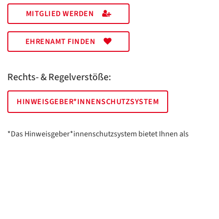
MITGLIED WERDEN
EHRENAMT FINDEN
Rechts- & Regelverstöße:
HINWEISGEBER*INNENSCHUTZSYSTEM
*Das Hinweisgeber*innenschutzsystem bietet Ihnen als
hinweisgebende Person die Möglichkeit, anonym und sicher
Hinweise anzuzeigen.
AWO Essen | Holsterhauser Platz 2 | 45147 Essen