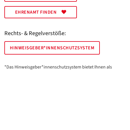
EHRENAMT FINDEN
Rechts- & Regelverstöße:
HINWEISGEBER*INNENSCHUTZSYSTEM
*Das Hinweisgeber*innenschutzsystem bietet Ihnen als
hinweisgebende Person die Möglichkeit, anonym und sicher
Hinweise anzuzeigen.
AWO Essen | Holsterhauser Platz 2 | 45147 Essen
Impressum
Datenschutz