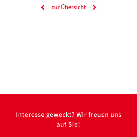
Translate
ZURÜCK
ZURÜCK
zur Übersicht
Interesse geweckt? Wir freuen uns
auf Sie!