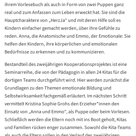
ihrem Vorlesebuch als auch in Form von zwei Puppen ganz
real und zum Anfassen zum Leben erweckt hat. Sie sind die
Hauptcharaktere von „HerzJa“ und mit deren Hilfe soll es
Kindern einfacher gemacht werden, über ihre Gefühle zu
reden. Anna, die Anatomische und Emmo, der Emotionale: Sie
helfen den Kindern, ihre körperlichen und emotionalen
Bedürfnisse zu erkennen und zu kommunizieren.
Bestandteil des zweijährigen Kooperationsprojektes ist eine
Seminarreihe, die von der Pädagogin in allen 24 Kitas für die
dortigen Teams durchgeführt wird. Hier werden zunächst die
Grundlagen zu den Themen emotionale Bildung und
Datenschutzerklärung
Datenschutzerklärung
Selbstwirksamkeit fachgemäß erläutert. Im nächsten Schritt
vermittelt Kristina Sophie Grohs den Erzieher*innen den
Einsatz von „Anna und Emmo“, als Puppe oder beim Vorlesen.
Google
Schließlich werden die Eltern noch mit ins Boot geholt, Kitas
Datenschutzerklärung
und Familien rücken enger zusammen. Sowohl die Kita-Teams
Übersetzen
als auch die Eltern sollen in den Verlauf des zweijährigen