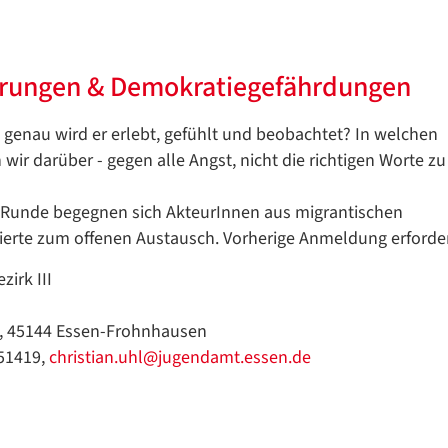
Google Datenschutzerklärung
Übersetzen
/
ahrungen & Demokratiegefährdungen
Translate
ZURÜCK
ZURÜCK
ie genau wird er erlebt, gefühlt und beobachtet? In welchen
wir darüber - gegen alle Angst, nicht die richtigen Worte zu
n Runde begegnen sich AkteurInnen aus migrantischen
erte zum offenen Austausch. Vorherige Anmeldung erforder
irk III
0, 45144 Essen-Frohnhausen
-51419,
christian.uhl@jugendamt.essen.de