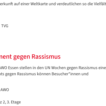
kunft auf einer Weltkarte und verdeutlichen so die Vielfält
s TVG
ment gegen Rassismus
er AWO Essen stellen in den UN Wochen gegen Rassismus ein
ents gegen Rassismus können Besucher*innen und
Datenschutzerklärung
Datenschutzerklärung
n AWO
 2, 3. Etage