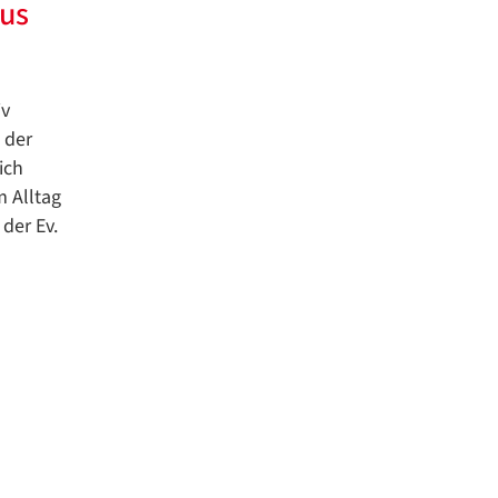
mus
iv
 der
ich
m Alltag
der Ev.