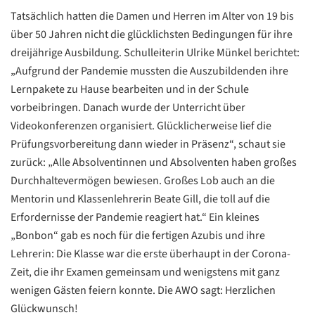
Tatsächlich hatten die Damen und Herren im Alter von 19 bis
Google
über 50 Jahren nicht die glücklichsten Bedingungen für ihre
Datenschutzerklärung
dreijährige Ausbildung. Schulleiterin Ulrike Münkel berichtet:
„Aufgrund der Pandemie mussten die Auszubildenden ihre
Übersetzen
Lernpakete zu Hause bearbeiten und in der Schule
/
vorbeibringen. Danach wurde der Unterricht über
Translate
ZURÜCK
ZURÜCK
Videokonferenzen organisiert. Glücklicherweise lief die
Prüfungsvorbereitung dann wieder in Präsenz“, schaut sie
zurück: „Alle Absolventinnen und Absolventen haben großes
Durchhaltevermögen bewiesen. Großes Lob auch an die
Mentorin und Klassenlehrerin Beate Gill, die toll auf die
Erfordernisse der Pandemie reagiert hat.“ Ein kleines
„Bonbon“ gab es noch für die fertigen Azubis und ihre
Lehrerin: Die Klasse war die erste überhaupt in der Corona-
Zeit, die ihr Examen gemeinsam und wenigstens mit ganz
wenigen Gästen feiern konnte. Die AWO sagt: Herzlichen
Glückwunsch!