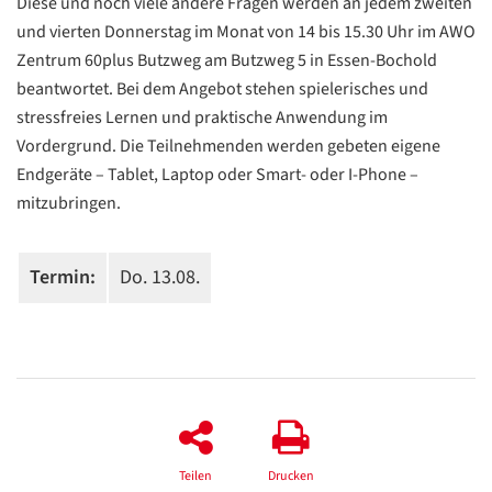
Diese und noch viele andere Fragen werden an jedem zweiten
und vierten Donnerstag im Monat von 14 bis 15.30 Uhr im AWO
Zentrum 60plus Butzweg am Butzweg 5 in Essen-Bochold
beantwortet. Bei dem Angebot stehen spielerisches und
stressfreies Lernen und praktische Anwendung im
Vordergrund. Die Teilnehmenden werden gebeten eigene
Endgeräte – Tablet, Laptop oder Smart- oder I-Phone –
mitzubringen.
Termin:
Do. 13.08.
Datenschutzerklärung
Datenschutzerklärung
Google
Datenschutzerklärung
Teilen
Drucken
Übersetzen