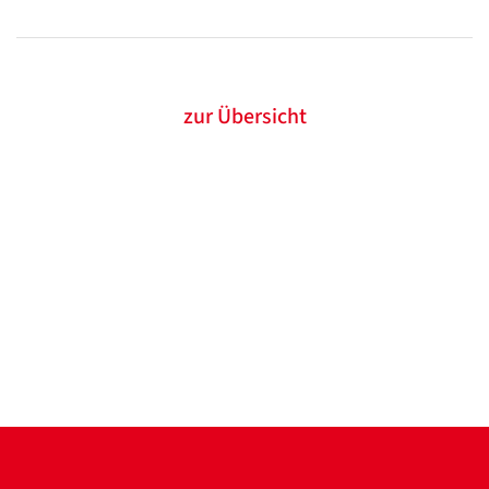
/
Translate
ZURÜCK
ZURÜCK
zur Übersicht