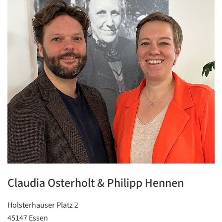
Datenschutzerklärung
Datenschutzerklärung
Google
Datenschutzerklärung
Übersetzen
/
Claudia Osterholt & Philipp Hennen
Translate
ZURÜCK
ZURÜCK
Holsterhauser Platz 2
45147 Essen