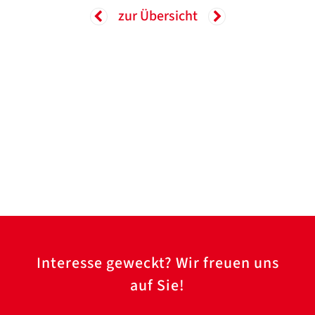
Translate
ZURÜCK
ZURÜCK
zur Übersicht
Interesse geweckt? Wir freuen uns
auf Sie!