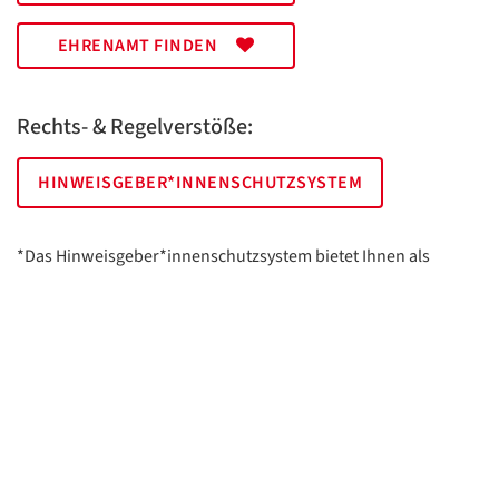
EHRENAMT FINDEN
Rechts- & Regelverstöße:
HINWEISGEBER*INNENSCHUTZSYSTEM
*Das Hinweisgeber*innenschutzsystem bietet Ihnen als
hinweisgebende Person die Möglichkeit, anonym und sicher
Hinweise anzuzeigen.
AWO Essen | Holsterhauser Platz 2 | 45147 Essen
Impressum
Datenschutz