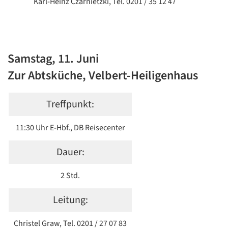
Karl-Heinz Czarnietzki, Tel. 0201 / 35 12 47
Datenschutzerklärung
Datenschutzerklärung
Google
Datenschutzerklärung
Samstag, 11. Juni
Zur Abtsküche, Velbert-Heiligenhaus
Übersetzen
/
Translate
Treffpunkt:
ZURÜCK
ZURÜCK
11:30 Uhr E-Hbf., DB Reisecenter
Dauer:
2 Std.
Leitung:
Christel Graw, Tel. 0201 / 27 07 83