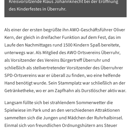
Kreisvorsitzende Klaus Johannknecht bei der Eröffnung
des Kinderfestes in Überruhr.
Als einer der ersten begrüßte ihn AWO-Geschäftsführer Oliver
Kern, der gleich in dreifacher Funktion auf dem Fest, das im
Laufe den Nachmittages rund 1500 Kindern Spaß bereitete,
unterwegs war. Als Mitglied des AWO Ortsvereins Überruhr,
als Vorsitzender des Vereins Bürgertreff Überruhr und
schließlich als stellvertretender Vorsitzender des Überruhrer
SPD-Ortsvereins war er überall zu finden, wo eine helfende
Hand benötigt wurde. Sein Stammplatz war schließlich an der
Getränketheke, wo er am Zapfhahn als Durstlöscher aktiv war.
Langsam füllte sich bei strahlendem Sommerwetter die
Spielwiese im Park und an den verschiedenen Attraktionen
sammelten sich die Jungen und Mädchen der Ruhrhalbinsel.
Einmal sich von freundlichen Ordnungshütern ans Steuer
Datenschutzerklärung
Datenschutzerklärung