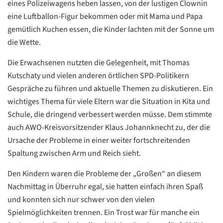
eines Polizeiwagens heben lassen, von der lustigen Clownin
eine Luftballon-Figur bekommen oder mit Mama und Papa
Google
gemütlich Kuchen essen, die Kinder lachten mit der Sonne um
Datenschutzerklärung
die Wette.
Übersetzen
Die Erwachsenen nutzten die Gelegenheit, mit Thomas
/
Kutschaty und vielen anderen örtlichen SPD-Politikern
Translate
Gespräche zu führen und aktuelle Themen zu diskutieren. Ein
ZURÜCK
ZURÜCK
wichtiges Thema für viele Eltern war die Situation in Kita und
Schule, die dringend verbessert werden müsse. Dem stimmte
auch AWO-Kreisvorsitzender Klaus Johannknecht zu, der die
Ursache der Probleme in einer weiter fortschreitenden
Spaltung zwischen Arm und Reich sieht.
Den Kindern waren die Probleme der „Großen“ an diesem
Nachmittag in Überruhr egal, sie hatten einfach ihren Spaß
und konnten sich nur schwer von den vielen
Spielmöglichkeiten trennen. Ein Trost war für manche ein