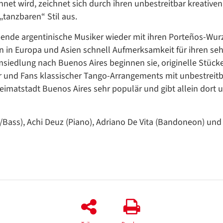
/
et wird, zeichnet sich durch ihren unbestreitbar kreativen
Translate
„tanzbaren“ Stil aus.
ZURÜCK
ZURÜCK
bende argentinische Musiker wieder mit ihren Porteños-Wur
en in Europa und Asien schnell Aufmerksamkeit für ihren seh
iedlung nach Buenos Aires beginnen sie, originelle Stück
r und Fans klassischer Tango-Arrangements mit unbestreit
eimatstadt Buenos Aires sehr populär und gibt allein dort 
e/Bass), Achi Deuz (Piano), Adriano De Vita (Bandoneon) un