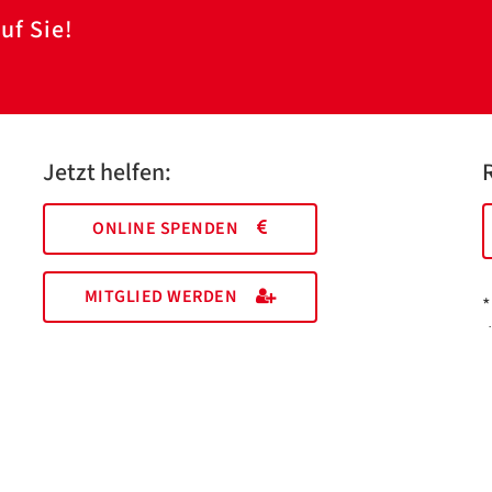
uf Sie!
Jetzt helfen:
ONLINE SPENDEN
MITGLIED WERDEN
*
I
M
EHRENAMT FINDEN
a
Essen