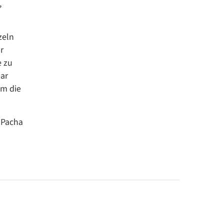
,
zeln
r
e zu
bar
um die
d Pacha