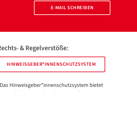
E-MAIL SCHREIBEN
Rechts- & Regelverstöße:
HINWEISGEBER*INNENSCHUTZSYSTEM
Das Hinweisgeber*innenschutzsystem bietet
hnen als hinweisgebende Person die
öglichkeit, anonym und sicher Hinweise
nzuzeigen.
Impressum
Datenschutz