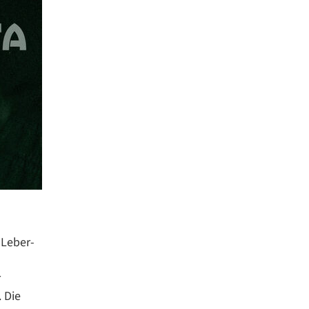
-Leber-
r
. Die