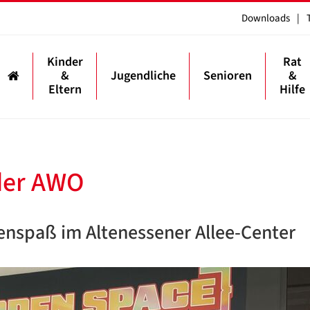
Downloads
|
Kinder
Rat
&
Jugendliche
Senioren
&
Eltern
Hilfe
 der AWO
ienspaß im Altenessener Allee-Center