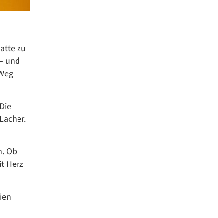
atte zu
 – und
 Weg
 Die
 Lacher.
m. Ob
it Herz
ien