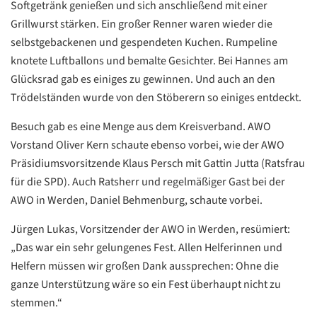
Softgetränk genießen und sich anschließend mit einer
Grillwurst stärken. Ein großer Renner waren wieder die
selbstgebackenen und gespendeten Kuchen. Rumpeline
knotete Luftballons und bemalte Gesichter. Bei Hannes am
Glücksrad gab es einiges zu gewinnen. Und auch an den
Trödelständen wurde von den Stöberern so einiges entdeckt.
Datenschutzerklärung
Datenschutzerklärung
Besuch gab es eine Menge aus dem Kreisverband. AWO
Vorstand Oliver Kern schaute ebenso vorbei, wie der AWO
Präsidiumsvorsitzende Klaus Persch mit Gattin Jutta (Ratsfrau
Google
für die SPD). Auch Ratsherr und regelmäßiger Gast bei der
Datenschutzerklärung
AWO in Werden, Daniel Behmenburg, schaute vorbei.
Übersetzen
Jürgen Lukas, Vorsitzender der AWO in Werden, resümiert:
/
„Das war ein sehr gelungenes Fest. Allen Helferinnen und
Translate
ZURÜCK
ZURÜCK
Helfern müssen wir großen Dank aussprechen: Ohne die
ganze Unterstützung wäre so ein Fest überhaupt nicht zu
stemmen.“