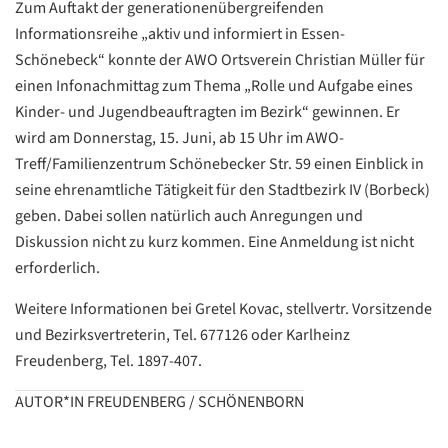
Zum Auftakt der generationenübergreifenden
Informationsreihe „aktiv und informiert in Essen-
Schönebeck“ konnte der AWO Ortsverein Christian Müller für
einen Infonachmittag zum Thema „Rolle und Aufgabe eines
Kinder- und Jugendbeauftragten im Bezirk“ gewinnen. Er
wird am Donnerstag, 15. Juni, ab 15 Uhr im AWO-
Treff/Familienzentrum Schönebecker Str. 59 einen Einblick in
seine ehrenamtliche Tätigkeit für den Stadtbezirk IV (Borbeck)
geben. Dabei sollen natürlich auch Anregungen und
Diskussion nicht zu kurz kommen. Eine Anmeldung ist nicht
erforderlich.
Weitere Informationen bei Gretel Kovac, stellvertr. Vorsitzende
und Bezirksvertreterin, Tel. 677126 oder Karlheinz
Freudenberg, Tel. 1897-407.
Datenschutzerklärung
Datenschutzerklärung
AUTOR*IN FREUDENBERG / SCHÖNENBORN
Google