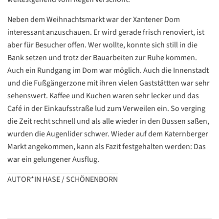
Neben dem Weihnachtsmarkt war der Xantener Dom
interessant anzuschauen. Er wird gerade frisch renoviert, ist
aber für Besucher offen. Wer wollte, konnte sich still in die
Bank setzen und trotz der Bauarbeiten zur Ruhe kommen.
Datenschutzerklärung
Datenschutzerklärung
Auch ein Rundgang im Dom war möglich. Auch die Innenstadt
und die Fußgängerzone mit ihren vielen Gaststättten war sehr
sehenswert. Kaffee und Kuchen waren sehr lecker und das
Google
Café in der Einkaufsstraße lud zum Verweilen ein. So verging
Datenschutzerklärung
die Zeit recht schnell und als alle wieder in den Bussen saßen,
Übersetzen
wurden die Augenlider schwer. Wieder auf dem Katernberger
/
Markt angekommen, kann als Fazit festgehalten werden: Das
Translate
war ein gelungener Ausflug.
ZURÜCK
ZURÜCK
AUTOR*IN HASE / SCHÖNENBORN