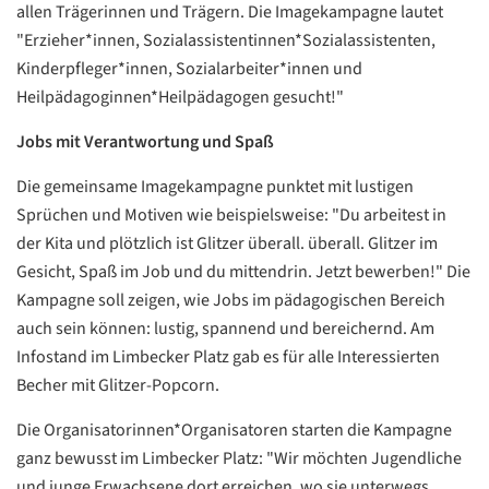
allen Trägerinnen und Trägern. Die Imagekampagne lautet
"Erzieher*innen, Sozialassistentinnen*Sozialassistenten,
Kinderpfleger*innen, Sozialarbeiter*innen und
Heilpädagoginnen*Heilpädagogen gesucht!"
Jobs mit Verantwortung und Spaß
Die gemeinsame Imagekampagne punktet mit lustigen
Sprüchen und Motiven wie beispielsweise: "Du arbeitest in
der Kita und plötzlich ist Glitzer überall. überall. Glitzer im
Gesicht, Spaß im Job und du mittendrin. Jetzt bewerben!" Die
Kampagne soll zeigen, wie Jobs im pädagogischen Bereich
auch sein können: lustig, spannend und bereichernd. Am
Datenschutzerklärung
Datenschutzerklärung
Infostand im Limbecker Platz gab es für alle Interessierten
Becher mit Glitzer-Popcorn.
Google
Die Organisatorinnen*Organisatoren starten die Kampagne
Datenschutzerklärung
ganz bewusst im Limbecker Platz: "Wir möchten Jugendliche
und junge Erwachsene dort erreichen, wo sie unterwegs