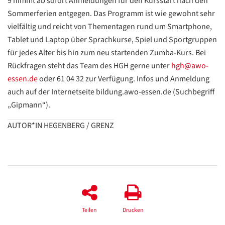
9 nimmt ab sofort Anmeldungen für den Kursstart nach den
Sommerferien entgegen. Das Programm ist wie gewohnt sehr
vielfältig und reicht von Thementagen rund um Smartphone,
Tablet und Laptop über Sprachkurse, Spiel und Sportgruppen
für jedes Alter bis hin zum neu startenden Zumba-Kurs. Bei
Rückfragen steht das Team des HGH gerne unter
hgh@awo-
essen.de
oder 61 04 32 zur Verfügung. Infos und Anmeldung
auch auf der Internetseite bildung.awo-essen.de (Suchbegriff
„Gipmann“).
AUTOR*IN HEGENBERG / GRENZ
Datenschutzerklärung
Datenschutzerklärung
Google
Datenschutzerklärung
Teilen
Drucken
Übersetzen