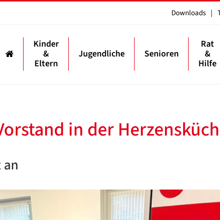
Downloads
|
Kinder
Rat
&
Jugendliche
Senioren
&
Eltern
Hilfe
Vorstand in der Herzensküc
t an