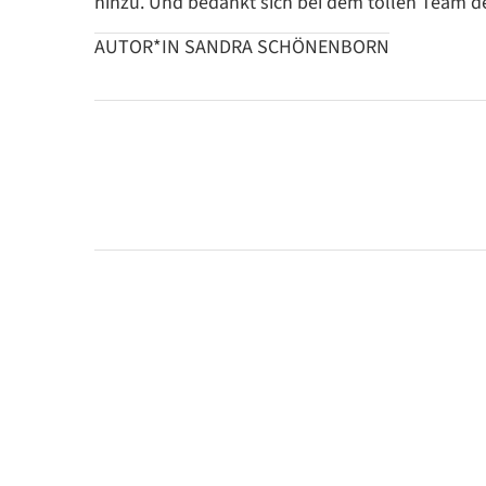
hinzu. Und bedankt sich bei dem tollen Team der
AUTOR*IN SANDRA SCHÖNENBORN