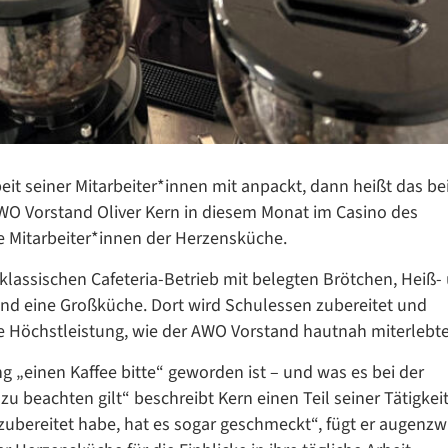
Datenschutzerklärung
Datenschutzerklärung
it seiner Mitarbeiter*innen mit anpackt, dann heißt das be
WO Vorstand Oliver Kern in diesem Monat im Casino des
e Mitarbeiter*innen der Herzensküche.
Google Datenschutzerklärung
klassischen Cafeteria-Betrieb mit belegten Brötchen, Heiß-
Übersetzen
und eine Großküche. Dort wird Schulessen zubereitet und
/
che Höchstleistung, wie der AWO Vorstand hautnah miterlebte
Translate
ZURÜCK
ZURÜCK
ung „einen Kaffee bitte“ geworden ist – und was es bei der
u beachten gilt“ beschreibt Kern einen Teil seiner Tätigkei
 zubereitet habe, hat es sogar geschmeckt“, fügt er augenz