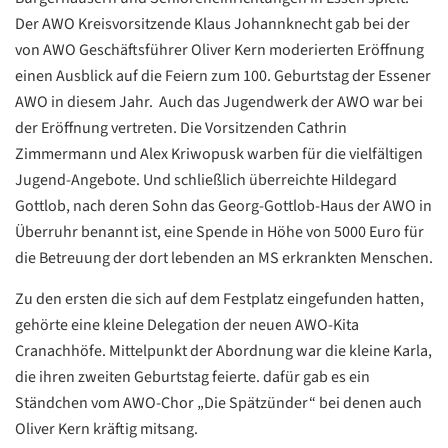
Der AWO Kreisvorsitzende Klaus Johannknecht gab bei der
von AWO Geschäftsführer Oliver Kern moderierten Eröffnung
einen Ausblick auf die Feiern zum 100. Geburtstag der Essener
AWO in diesem Jahr. Auch das Jugendwerk der AWO war bei
der Eröffnung vertreten. Die Vorsitzenden Cathrin
Zimmermann und Alex Kriwopusk warben für die vielfältigen
Jugend-Angebote. Und schließlich überreichte Hildegard
Gottlob, nach deren Sohn das Georg-Gottlob-Haus der AWO in
Überruhr benannt ist, eine Spende in Höhe von 5000 Euro für
die Betreuung der dort lebenden an MS erkrankten Menschen.
Zu den ersten die sich auf dem Festplatz eingefunden hatten,
gehörte eine kleine Delegation der neuen AWO-Kita
Cranachhöfe. Mittelpunkt der Abordnung war die kleine Karla,
die ihren zweiten Geburtstag feierte. dafür gab es ein
Datenschutzerklärung
Datenschutzerklärung
Ständchen vom AWO-Chor „Die Spätzünder“ bei denen auch
Oliver Kern kräftig mitsang.