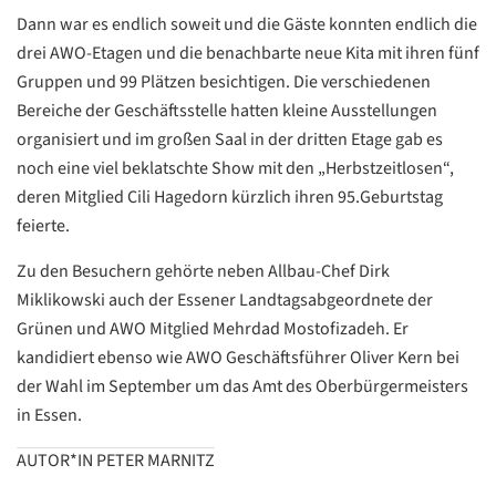
Google
Dann war es endlich soweit und die Gäste konnten endlich die
Datenschutzerklärung
drei AWO-Etagen und die benachbarte neue Kita mit ihren fünf
Übersetzen
Gruppen und 99 Plätzen besichtigen. Die verschiedenen
/
Bereiche der Geschäftsstelle hatten kleine Ausstellungen
Translate
organisiert und im großen Saal in der dritten Etage gab es
ZURÜCK
ZURÜCK
noch eine viel beklatschte Show mit den „Herbstzeitlosen“,
deren Mitglied Cili Hagedorn kürzlich ihren 95.Geburtstag
feierte.
Zu den Besuchern gehörte neben Allbau-Chef Dirk
Miklikowski auch der Essener Landtagsabgeordnete der
Grünen und AWO Mitglied Mehrdad Mostofizadeh. Er
kandidiert ebenso wie AWO Geschäftsführer Oliver Kern bei
der Wahl im September um das Amt des Oberbürgermeisters
in Essen.
AUTOR*IN PETER MARNITZ