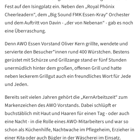
Fest auf den Isingplatz ein. Neben den „Royal Phönix
Cheerleadern“, dem „Big Sound FMK Essen-Kray“ Orchester
und dem Auftritt von Davin - „der von Nebenan“ - gab es noch
eine Überraschung.
Denn AWO Essen Vorstand Oliver Kern grillte, wendete und
servierte den Besucher*innen rund 400 Würstchen. Bestens
gerüstet mit Schürze und Grillzange stand er fünf Stunden
unermüdlich hinter dem großen, offenen Grill und hatte
neben leckerem Grillgut auch ein freundliches Wort für Jede
und Jeden.
Bereits seit vielen Jahren gehört die „KernArbeitszeit“ zum
Markenzeichen des AWO Vorstands. Dabei schlüpft er
buchstäblich mit Haut und Haaren für einen Tag - oder auch
eine Nacht - in die Rolle eines AWO-Mitarbeiters und war so
schon als Küchenhilfe, Nachtwache im Pflegeheim, Erzieher in
Datenschutzerklärung
Datenschutzerklärung
einer Kita oder auch Bügler in der Wäscherei im Einsatz.