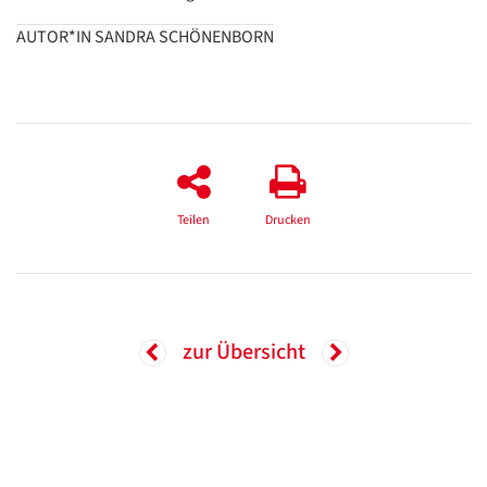
AUTOR*IN SANDRA SCHÖNENBORN
Google
Datenschutzerklärung
Übersetzen
/
Translate
ZURÜCK
ZURÜCK
Teilen
Drucken
zur Übersicht