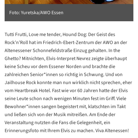
Foto: Yuretska/AWO Essen
Tutti Frutti, Love me tender, Hound Dog: Der Geist des
Rock’n’Roll hat im Friedrich-Ebert-Zentrum der AWO an der
Altenessener Schonnefeldstraße Einzug gehalten. In the
Ghetto? Mitnichten, Elvis-Interpret Nevrez zeigte überhaupt
keine Scheu vor dem Essener Norden und brachte die
zahlreichen Senior*innen so richtig in Schwung. Und von
Jailhouse Rock konnte man nun wirklich nicht sprechen, eher
vom Heartbreak Hotel. Fast wie vor 60 Jahren hatte der Elvis
seine Leute schon nach wenigen Minuten fest im Griff. Viele
Bewohner*innen sangen begeistert mit, klatschten im Takt
und ließen sich von der Musik mitreißen. Am Ende der
Veranstaltung nutzten die Fans die Gelegenheit, ein
Datenschutzerklärung
Datenschutzerklärung
Erinnerungsfoto mit Ihrem Elvis zu machen. Viva Altenessen!