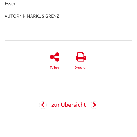
Essen
Google
AUTOR*IN MARKUS GRENZ
Datenschutzerklärung
Übersetzen
/
Translate
ZURÜCK
ZURÜCK
Teilen
Drucken
zur Übersicht