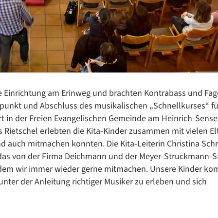
Datenschutzerklärung
Datenschutzerklärung
ie Einrichtung am Erinweg und brachten Kontrabass und Fa
Google Datenschutzerklärung
punkt und Abschluss des musikalischen „Schnellkurses“ fü
ert in der Freien Evangelischen Gemeinde am Heinrich-Sens
Übersetzen
Rietschel erlebten die Kita-Kinder zusammen mit vielen El
/
nd auch mitmachen konnten. Die Kita-Leiterin Christina Sch
Translate
ZURÜCK
ZURÜCK
 das von der Firma Deichmann und der Meyer-Struckmann-St
 bei dem wir immer wieder gerne mitmachen. Unsere Kinder k
unter der Anleitung richtiger Musiker zu erleben und sich