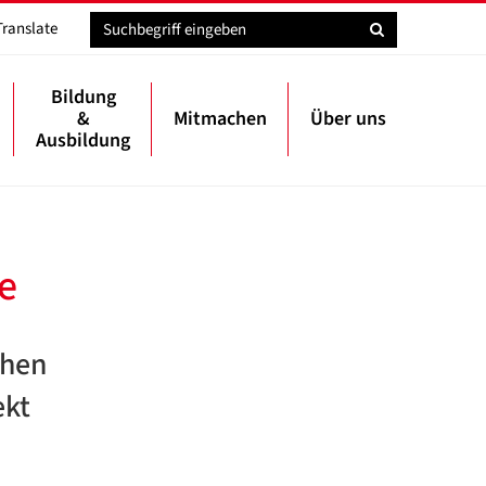
Translate
Bildung
&
Mitmachen
Über uns
Ausbildung
e
chen
ekt