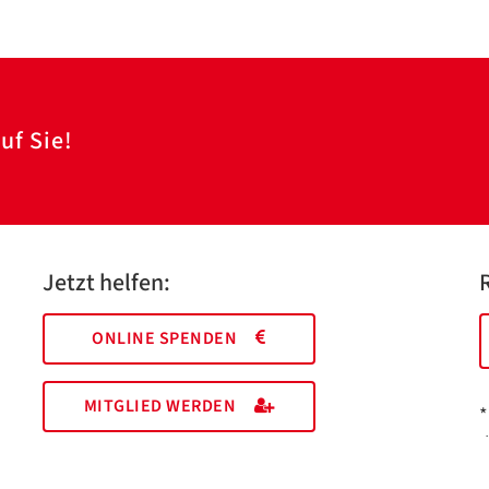
uf Sie!
Jetzt helfen:
ONLINE SPENDEN
MITGLIED WERDEN
*
I
M
EHRENAMT FINDEN