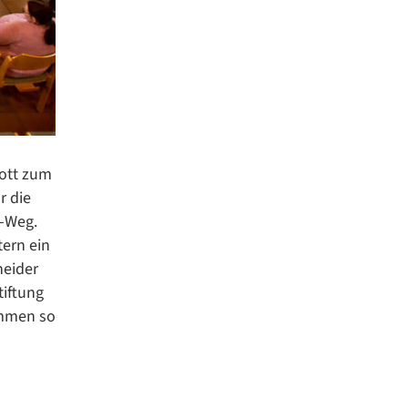
gott zum
r die
e-Weg.
tern ein
neider
iftung
ommen so