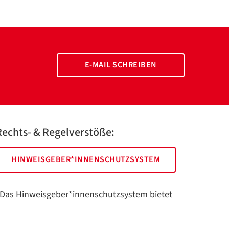
E-MAIL SCHREIBEN
Rechts- & Regelverstöße:
HINWEISGEBER*INNENSCHUTZSYSTEM
Das Hinweisgeber*innenschutzsystem bietet
hnen als hinweisgebende Person die
öglichkeit, anonym und sicher Hinweise