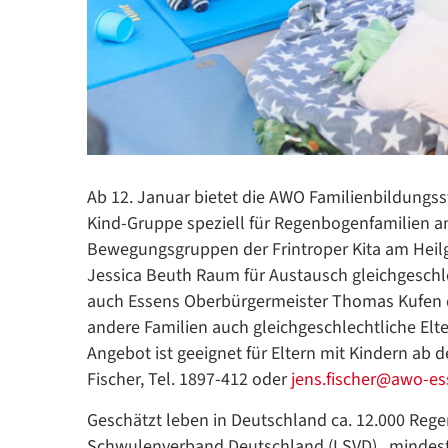
Ab 12. Januar bietet die AWO Familienbildungsst
Kind-Gruppe speziell für Regenbogenfamilien an
Bewegungsgruppen der Frintroper Kita am Heilg
Jessica Beuth Raum für Austausch gleichgeschle
auch Essens Oberbürgermeister Thomas Kufen d
andere Familien auch gleichgeschlechtliche El
Angebot ist geeignet für Eltern mit Kindern ab
Fischer, Tel. 1897-412 oder
jens.fischer@awo-es
Geschätzt leben in Deutschland ca. 12.000 Rege
Schwulenverband Deutschland (LSVD) „mindestens