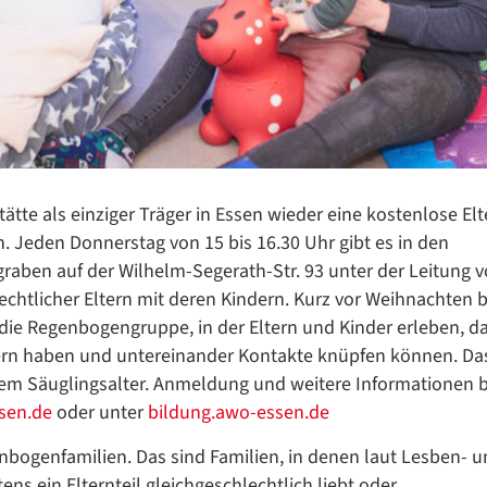
ätte als einziger Träger in Essen wieder eine kostenlose Elt
Datenschutzerklärung
Datenschutzerklärung
. Jeden Donnerstag von 15 bis 16.30 Uhr gibt es in den
raben auf der Wilhelm-Segerath-Str. 93 unter der Leitung 
chtlicher Eltern mit deren Kindern. Kurz vor Weihnachten 
ie Regenbogengruppe, in der Eltern und Kinder erleben, d
Google Datenschutzerklärung
tern haben und untereinander Kontakte knüpfen können. Da
Übersetzen
 dem Säuglingsalter. Anmeldung und weitere Informationen 
/
sen.de
oder unter
bildung.awo-essen.de
Translate
ZURÜCK
ZURÜCK
nbogenfamilien. Das sind Familien, in denen laut Lesben- 
 ein Elternteil gleichgeschlechtlich liebt oder