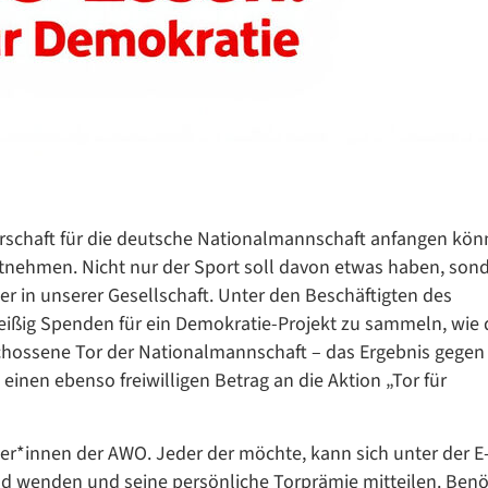
Datenschutzerklärung
Datenschutzerklärung
erschaft für die deutsche Nationalmannschaft anfangen kön
ehmen. Nicht nur der Sport soll davon etwas haben, son
 in unserer Gesellschaft. Unter den Beschäftigten des
leißig Spenden für ein Demokratie-Projekt zu sammeln, wie 
Google Datenschutzerklärung
schossene Tor der Nationalmannschaft – das Ergebnis gegen
Übersetzen
 einen ebenso freiwilligen Betrag an die Aktion „Tor für
/
Translate
ZURÜCK
ZURÜCK
er*innen der AWO. Jeder der möchte, kann sich unter der E
d wenden und seine persönliche Torprämie mitteilen. Benö