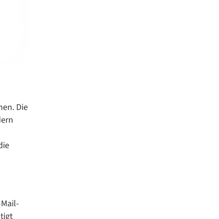
nen. Die
dern
die
-Mail-
tigt