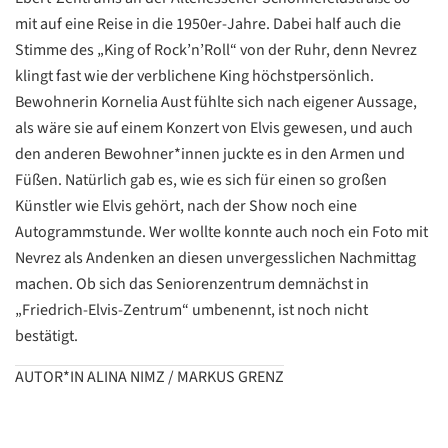
mit auf eine Reise in die 1950er-Jahre. Dabei half auch die
Stimme des „King of Rock’n’Roll“ von der Ruhr, denn Nevrez
klingt fast wie der verblichene King höchstpersönlich.
Bewohnerin Kornelia Aust fühlte sich nach eigener Aussage,
als wäre sie auf einem Konzert von Elvis gewesen, und auch
den anderen Bewohner*innen juckte es in den Armen und
Füßen. Natürlich gab es, wie es sich für einen so großen
Künstler wie Elvis gehört, nach der Show noch eine
Autogrammstunde. Wer wollte konnte auch noch ein Foto mit
Nevrez als Andenken an diesen unvergesslichen Nachmittag
machen. Ob sich das Seniorenzentrum demnächst in
„Friedrich-Elvis-Zentrum“ umbenennt, ist noch nicht
bestätigt.
Datenschutzerklärung
Datenschutzerklärung
AUTOR*IN ALINA NIMZ / MARKUS GRENZ
Google