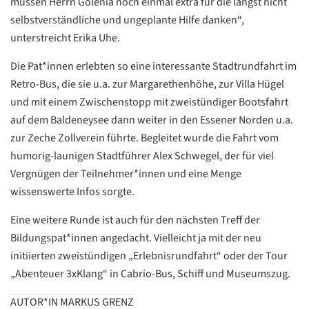
müssen Herrn Golenia noch einmal extra für die längst nicht
Google
selbstverständliche und ungeplante Hilfe danken“,
Datenschutzerklärung
unterstreicht Erika Uhe.
Übersetzen
Die Pat*innen erlebten so eine interessante Stadtrundfahrt im
/
Retro-Bus, die sie u.a. zur Margarethenhöhe, zur Villa Hügel
Translate
ZURÜCK
ZURÜCK
und mit einem Zwischenstopp mit zweistündiger Bootsfahrt
auf dem Baldeneysee dann weiter in den Essener Norden u.a.
zur Zeche Zollverein führte. Begleitet wurde die Fahrt vom
humorig-launigen Stadtführer Alex Schwegel, der für viel
Vergnügen der Teilnehmer*innen und eine Menge
wissenswerte Infos sorgte.
Eine weitere Runde ist auch für den nächsten Treff der
Bildungspat*innen angedacht. Vielleicht ja mit der neu
initiierten zweistündigen „Erlebnisrundfahrt“ oder der Tour
„Abenteuer 3xKlang“ in Cabrio-Bus, Schiff und Museumszug.
AUTOR*IN MARKUS GRENZ