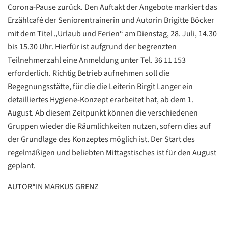
Corona-Pause zurück. Den Auftakt der Angebote markiert das
Erzählcafé der Seniorentrainerin und Autorin Brigitte Böcker
mit dem Titel „Urlaub und Ferien“ am Dienstag, 28. Juli, 14.30
bis 15.30 Uhr. Hierfür ist aufgrund der begrenzten
Teilnehmerzahl eine Anmeldung unter Tel. 36 11 153
erforderlich. Richtig Betrieb aufnehmen soll die
Begegnungsstätte, für die die Leiterin Birgit Langer ein
detailliertes Hygiene-Konzept erarbeitet hat, ab dem 1.
August. Ab diesem Zeitpunkt können die verschiedenen
Gruppen wieder die Räumlichkeiten nutzen, sofern dies auf
der Grundlage des Konzeptes möglich ist. Der Start des
regelmäßigen und beliebten Mittagstisches ist für den August
geplant.
Datenschutzerklärung
Datenschutzerklärung
AUTOR*IN MARKUS GRENZ
Google