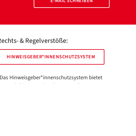
E-MAIL SCHREIBEN
Rechts- & Regelverstöße:
HINWEISGEBER*INNENSCHUTZSYSTEM
Das Hinweisgeber*innenschutzsystem bietet
hnen als hinweisgebende Person die
öglichkeit, anonym und sicher Hinweise
nzuzeigen.
Impressum
Datenschutz