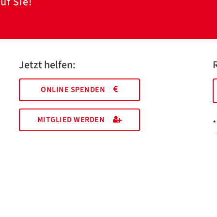
uf Sie!
Jetzt helfen:
ONLINE SPENDEN
MITGLIED WERDEN
*
I
M
EHRENAMT FINDEN
a
Essen