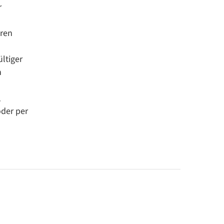
r
eren
ltiger
h
,
oder per