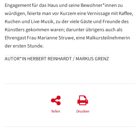
Engagement für das Haus und seine Bewohner*innen zu
würdigen, feierte man vor Kurzem eine Vernissage mit Kaffee,
Datenschutzerklärung
Datenschutzerklärung
Kuchen und Live-Musik, zu der viele Gäste und Freunde des
Künstlers gekommen waren; darunter übrigens auch als
Google
Ehrengast Frau Marianne Struwe, eine Malkursteilnehmerin
Datenschutzerklärung
der ersten Stunde.
Übersetzen
AUTOR*IN HERBERT REINHARDT / MARKUS GRENZ
/
Translate
ZURÜCK
ZURÜCK
Teilen
Drucken