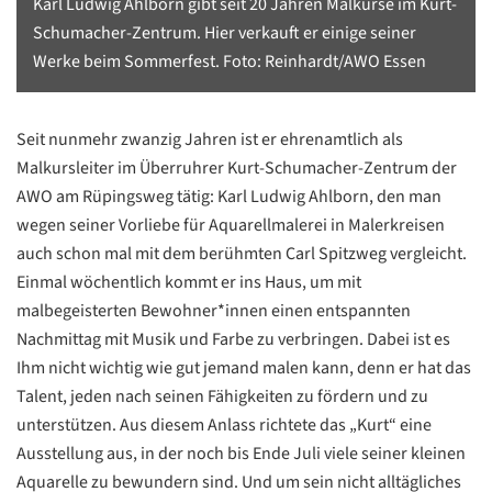
Karl Ludwig Ahlborn gibt seit 20 Jahren Malkurse im Kurt-
Schumacher-Zentrum. Hier verkauft er einige seiner
Werke beim Sommerfest. Foto: Reinhardt/AWO Essen
Seit nunmehr zwanzig Jahren ist er ehrenamtlich als
Malkursleiter im Überruhrer Kurt-Schumacher-Zentrum der
AWO am Rüpingsweg tätig: Karl Ludwig Ahlborn, den man
wegen seiner Vorliebe für Aquarellmalerei in Malerkreisen
auch schon mal mit dem berühmten Carl Spitzweg vergleicht.
Einmal wöchentlich kommt er ins Haus, um mit
malbegeisterten Bewohner*innen einen entspannten
Nachmittag mit Musik und Farbe zu verbringen. Dabei ist es
Ihm nicht wichtig wie gut jemand malen kann, denn er hat das
Talent, jeden nach seinen Fähigkeiten zu fördern und zu
unterstützen. Aus diesem Anlass richtete das „Kurt“ eine
Ausstellung aus, in der noch bis Ende Juli viele seiner kleinen
Aquarelle zu bewundern sind. Und um sein nicht alltägliches