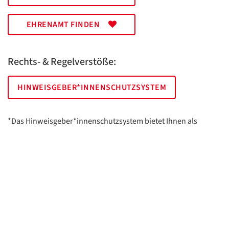
EHRENAMT FINDEN
Rechts- & Regelverstöße:
HINWEISGEBER*INNENSCHUTZSYSTEM
*Das Hinweisgeber*innenschutzsystem bietet Ihnen als
hinweisgebende Person die Möglichkeit, anonym und sicher
Hinweise anzuzeigen.
AWO Essen | Holsterhauser Platz 2 | 45147 Essen