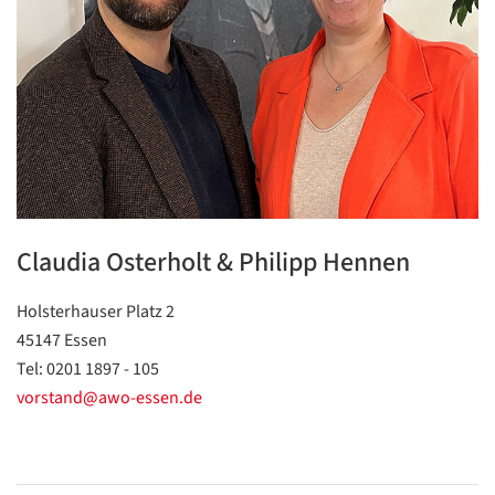
Datenschutzerklärung
Datenschutzerklärung
Google
Datenschutzerklärung
Claudia Osterholt & Philipp Hennen
Übersetzen
Holsterhauser Platz 2
/
45147 Essen
Translate
ZURÜCK
ZURÜCK
Tel: 0201 1897 - 105
vorstand@awo-essen.de