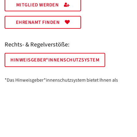
MITGLIED WERDEN
EHRENAMT FINDEN
Rechts- & Regelverstöße:
HINWEISGEBER*INNENSCHUTZSYSTEM
*Das Hinweisgeber*innenschutzsystem bietet Ihnen als
hinweisgebende Person die Möglichkeit, anonym und sicher
Hinweise anzuzeigen.
AWO Essen | Holsterhauser Platz 2 | 45147 Essen