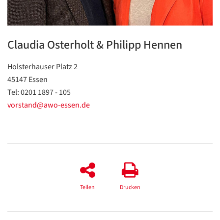
Translate
ZURÜCK
ZURÜCK
Claudia Osterholt & Philipp Hennen
Holsterhauser Platz 2
45147 Essen
Tel: 0201 1897 - 105
vorstand@awo-essen.de
Teilen
Drucken