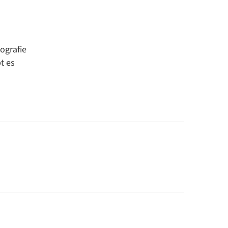
ografie
t es