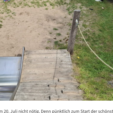
Datenschutzerklärung
Datenschutzerklärung
Google Datenschutzerklärung
Übersetzen
/
Translate
ZURÜCK
ZURÜCK
 20. Juli nicht nötig. Denn pünktlich zum Start der schönst