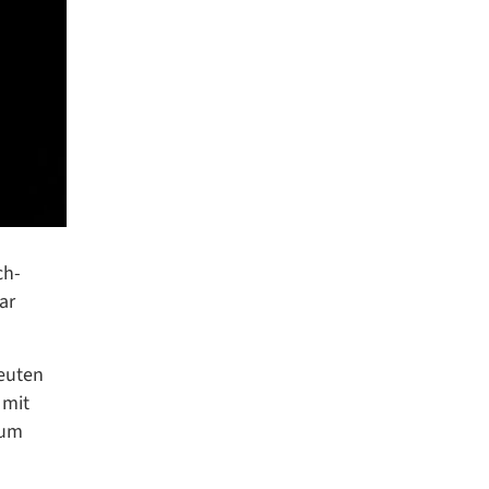
ch-
ar
euten
 mit
zum