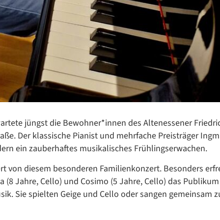
Datenschutzerklärung
Datenschutzerklärung
Google Datenschutzerklärung
Übersetzen
/
Translate
ZURÜCK
ZURÜCK
artete jüngst die Bewohner*innen des Altenessener Friedri
ße. Der klassische Pianist und mehrfache Preisträger Ingm
ern ein zauberhaftes musikalisches Frühlingserwachen.
rt von diesem besonderen Familienkonzert. Besonders erfr
na (8 Jahre, Cello) und Cosimo (5 Jahre, Cello) das Publikum
usik. Sie spielten Geige und Cello oder sangen gemeinsam 