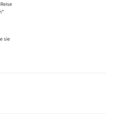
 Reise
m“
d
e sie