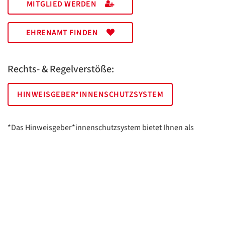
MITGLIED WERDEN
EHRENAMT FINDEN
Rechts- & Regelverstöße:
HINWEISGEBER*INNENSCHUTZSYSTEM
*Das Hinweisgeber*innenschutzsystem bietet Ihnen als
hinweisgebende Person die Möglichkeit, anonym und sicher
Hinweise anzuzeigen.
AWO Essen | Holsterhauser Platz 2 | 45147 Essen