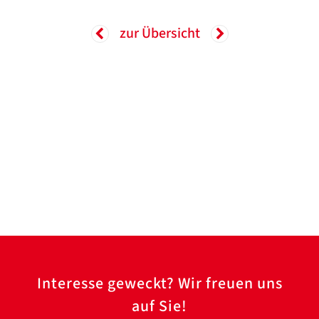
Translate
ZURÜCK
ZURÜCK
zur Übersicht
Interesse geweckt? Wir freuen uns
auf Sie!