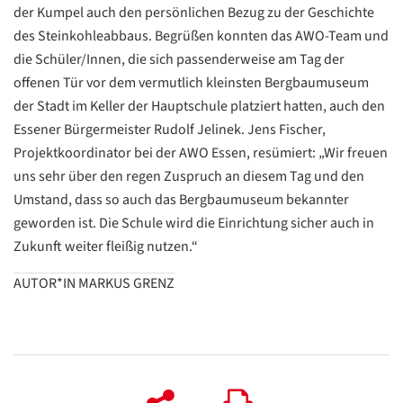
der Kumpel auch den persönlichen Bezug zu der Geschichte
des Steinkohleabbaus. Begrüßen konnten das AWO-Team und
die Schüler/Innen, die sich passenderweise am Tag der
offenen Tür vor dem vermutlich kleinsten Bergbaumuseum
Datenschutzerklärung
Datenschutzerklärung
der Stadt im Keller der Hauptschule platziert hatten, auch den
Essener Bürgermeister Rudolf Jelinek. Jens Fischer,
Projektkoordinator bei der AWO Essen, resümiert: „Wir freuen
Google
uns sehr über den regen Zuspruch an diesem Tag und den
Datenschutzerklärung
Umstand, dass so auch das Bergbaumuseum bekannter
Übersetzen
geworden ist. Die Schule wird die Einrichtung sicher auch in
/
Zukunft weiter fleißig nutzen.“
Translate
ZURÜCK
ZURÜCK
AUTOR*IN MARKUS GRENZ