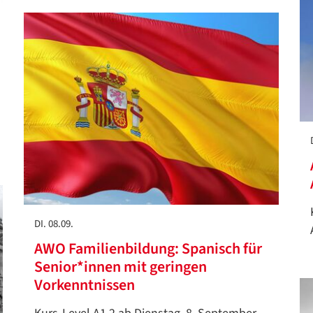
Datenschutzerklärung
Datenschutzerklärung
Google Datenschutzerklärung
DI. 08.09.
AWO Familienbildung: Spanisch für
Übersetzen
Senior*innen mit geringen
/
Vorkenntnissen
Translate
ZURÜCK
ZURÜCK