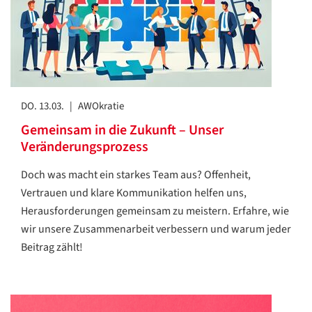
Datenschutzerklärung
Datenschutzerklärung
DO. 13.03.
|
AWOkratie
Google
Gemeinsam in die Zukunft – Unser
Datenschutzerklärung
Veränderungsprozess
Übersetzen
Doch was macht ein starkes Team aus? Offenheit,
/
Vertrauen und klare Kommunikation helfen uns,
Translate
ZURÜCK
ZURÜCK
Herausforderungen gemeinsam zu meistern. Erfahre, wie
wir unsere Zusammenarbeit verbessern und warum jeder
Beitrag zählt!