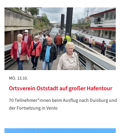
Google
Datenschutzerklärung
Übersetzen
/
Translate
ZURÜCK
ZURÜCK
MO. 13.10.
Ortsverein Oststadt auf großer Hafentour
70 Teilnehmer*innen beim Ausflug nach Duisburg und
der Fortsetzung in Venlo