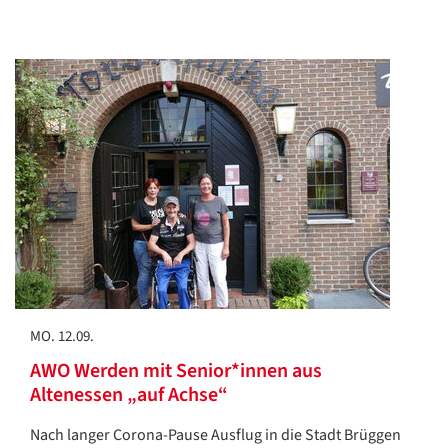
Datenschutzerklärung
Datenschutzerklärung
Google
Datenschutzerklärung
Übersetzen
/
Translate
MO. 12.09.
ZURÜCK
ZURÜCK
AWO Werden mit Senior*innen aus
Altenessen „auf Achse“
Nach langer Corona-Pause Ausflug in die Stadt Brüggen