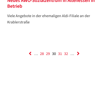
Neues AWO-Sozialzentrum in Altenessen in
Betrieb
Viele Angebote in der ehemaligen Aldi-Filiale an der
Krablerstraße
…
28
29
30
31
32
…