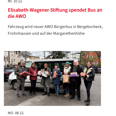
MI. 10.12.
Elisabeth-Wagener-Stiftung spendet Bus an
die AWO
Fahrzeug wird neuer AWO Bürgerbus in Bergeborbeck,
Frohnhausen und auf der Margarethenhöhe
Datenschutzerklärung
Datenschutzerklärung
Google
Datenschutzerklärung
Übersetzen
MO. 08.12.