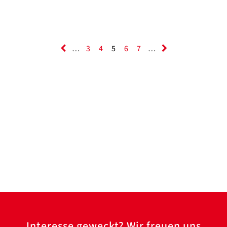
…
3
4
5
6
7
…
Interesse geweckt? Wir freuen uns