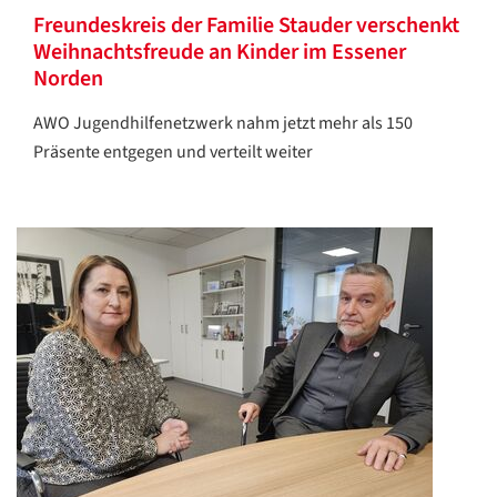
/
Freundeskreis der Familie Stauder verschenkt
Translate
Weihnachtsfreude an Kinder im Essener
ZURÜCK
ZURÜCK
Norden
AWO Jugendhilfenetzwerk nahm jetzt mehr als 150
Präsente entgegen und verteilt weiter