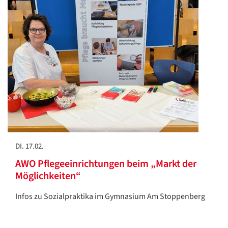
Datenschutzerklärung
Datenschutzerklärung
Google
Datenschutzerklärung
Übersetzen
/
Translate
ZURÜCK
ZURÜCK
DI. 17.02.
AWO Pflegeeinrichtungen beim „Markt der
Möglichkeiten“
Infos zu Sozialpraktika im Gymnasium Am Stoppenberg