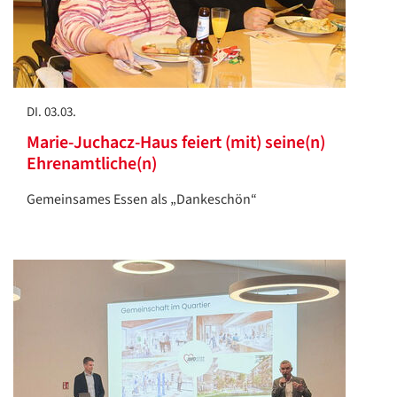
DI. 03.03.
Marie-Juchacz-Haus feiert (mit) seine(n)
Ehrenamtliche(n)
Gemeinsames Essen als „Dankeschön“