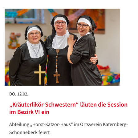
DO. 12.02.
„Kräuterlikör-Schwestern“ läuten die Session
im Bezirk VI ein
Abteilung „Horst-Katzor-Haus“ im Ortsverein Katernberg-
Schonnebeck feiert