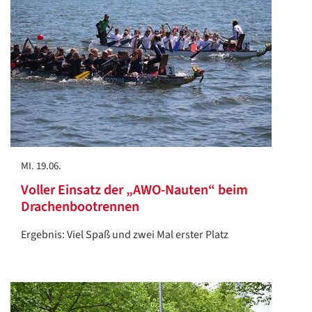
Übersetzen
/
Translate
ZURÜCK
ZURÜCK
MI. 19.06.
Voller Einsatz der „AWO-Nauten“ beim
Drachenbootrennen
Ergebnis: Viel Spaß und zwei Mal erster Platz