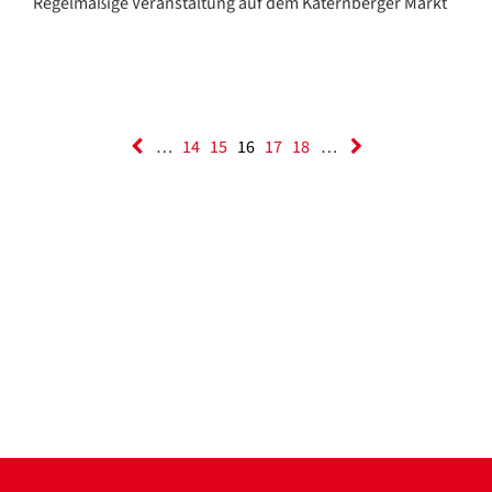
Regelmäßige Veranstaltung auf dem Katernberger Markt
…
14
15
16
17
18
…