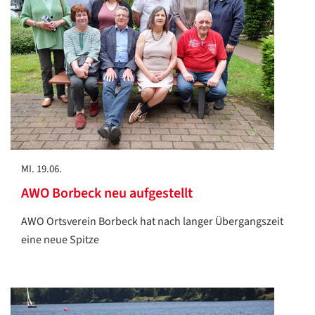
MI. 19.06.
AWO Borbeck neu aufgestellt
AWO Ortsverein Borbeck hat nach langer Übergangszeit
Datenschutzerklärung
Datenschutzerklärung
eine neue Spitze
Google
Datenschutzerklärung