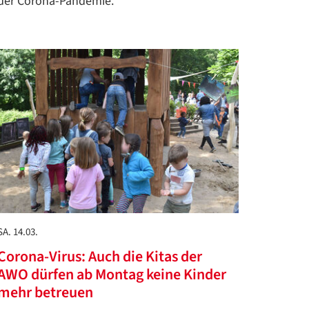
der Corona-Pandemie.
SA. 14.03.
Corona-Virus: Auch die Kitas der
AWO dürfen ab Montag keine Kinder
mehr betreuen