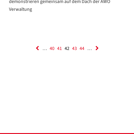
demonstrieren gemeinsam auf dem Dach der AWO
Verwaltung
…
40
41
42
43
44
…