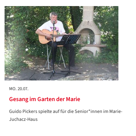
Datenschutzerklärung
Datenschutzerklärung
Google
Datenschutzerklärung
Übersetzen
/
MO. 20.07.
Translate
ZURÜCK
ZURÜCK
Gesang im Garten der Marie
Guido Pickers spielte auf für die Senior*innen im Marie-
Juchacz-Haus